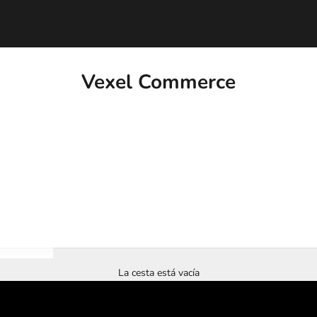
Vexel Commerce
Our bag
La cesta está vacía
Inspired by the 90s
SHOP NOW