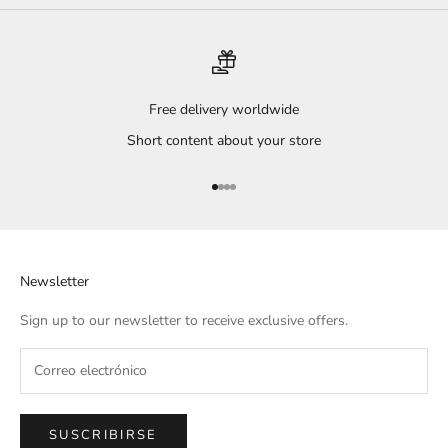
Free delivery worldwide
Short content about your store
Ir al artículo 1
Ir al artículo 2
Ir al artículo 3
Ir al artículo 4
Newsletter
Sign up to our newsletter to receive exclusive offers.
SUSCRIBIRSE