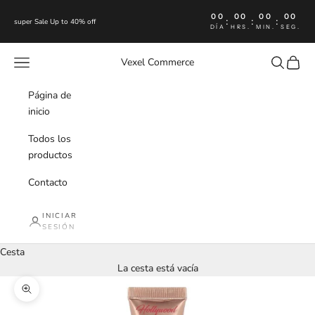
Ir al contenido
00
00
00
00
:
:
:
super Sale Up to 40% off
DÍA
HRS.
MIN.
SEG.
Menú
Buscar
Cesta
Vexel Commerce
Página de
inicio
Todos los
productos
Contacto
INICIAR
SESIÓN
Cesta
La cesta está vacía
Zoom