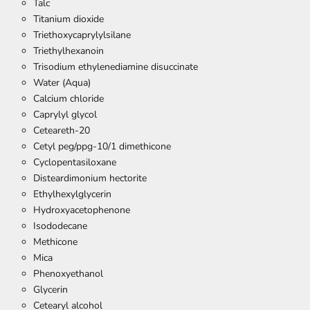
Talc
Titanium dioxide
Triethoxycaprylylsilane
Triethylhexanoin
Trisodium ethylenediamine disuccinate
Water (Aqua)
Calcium chloride
Caprylyl glycol
Ceteareth-20
Cetyl peg/ppg-10/1 dimethicone
Cyclopentasiloxane
Disteardimonium hectorite
Ethylhexylglycerin
Hydroxyacetophenone
Isododecane
Methicone
Mica
Phenoxyethanol
Glycerin
Cetearyl alcohol