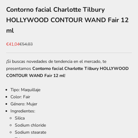
Contorno facial Charlotte Tilbury
HOLLYWOOD CONTOUR WAND Fair 12
ml
Precio de oferta
Precio normal
€41,04
€54,83
¡Si buscas novedades de tendencia en el mercado, te
presentamos
Contorno facial Charlotte Tilbury HOLLYWOOD
CONTOUR WAND Fair 12 ml
!
Tipo: Maquillaje
Color: Fair
Género: Mujer
Ingredientes:
Silica
Sodium chloride
Sodium stearate